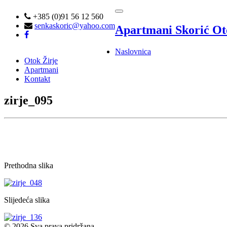
Toggle
+385 (0)91 56 12 560
navigation
senkaskoric@yahoo.com
Apartmani Skorić
Ot
Naslovnica
Otok Žirje
Apartmani
Kontakt
zirje_095
Prethodna slika
Slijedeća slika
© 2026 Sva prava pridržana.