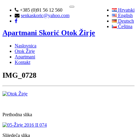
Toggle
+385 (0)91 56 12 560
Hrvatski
navigation
senkaskoric@yahoo.com
English
Deutsch
Čeština
Apartmani Skorić
Otok Žirje
Naslovnica
Otok Žirje
Apartmani
Kontakt
IMG_0728
Prethodna slika
Slijedeća slika